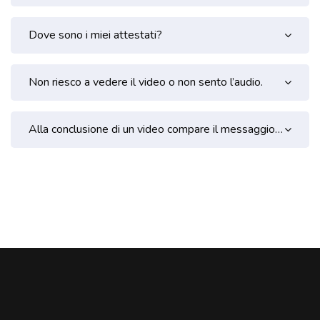
Dove sono i miei attestati?
Non riesco a vedere il video o non sento l’audio.
Alla conclusione di un video compare il messaggio di errore.
Aggregazione dei criteri
Blocchi
Blocchi