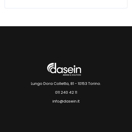
Blocchi
Blocchi
Lungo Dora Colletta, 81 - 10153 Torino.
011 240 42 11
info@dasein.it