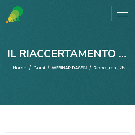
IL RIACCERTAMENTO DEI RESIDUI E APPROFONDIMENTI SUL RENDICONTO DI GESTIONE 2025
Home
Corsi
WEBINAR DASEIN
Riacc_res_25
Vai al contenuto principale
Blocchi