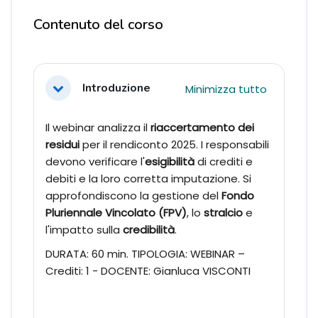
Blocchi
Contenuto del corso
Schema della sezione
Introduzione
Minimizza tutto
Minimizza
Il webinar analizza il
riaccertamento dei
residui
per il rendiconto 2025. I responsabili
devono verificare l'
esigibilità
di crediti e
debiti e la loro corretta imputazione. Si
approfondiscono la gestione del
Fondo
Pluriennale Vincolato (FPV)
, lo
stralcio
e
l'impatto sulla
credibilità
.
DURATA: 60 min. TIPOLOGIA: WEBINAR –
Crediti: 1 - DOCENTE: Gianluca VISCONTI