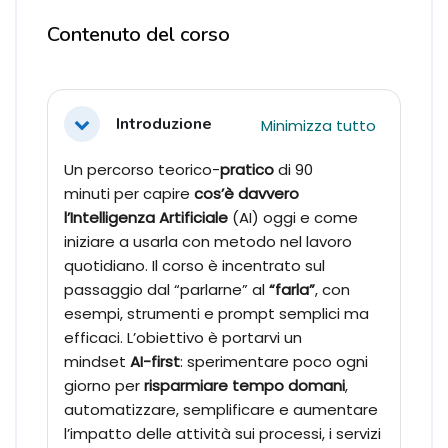
Blocchi
Contenuto del corso
Schema della sezione
Introduzione
Minimizza tutto
Minimizza
Un percorso teorico-
pratico
di 90
minuti per capire
cos’è davvero
l’Intelligenza Artificiale
(AI)
oggi e come
iniziare a usarla con metodo nel lavoro
quotidiano. Il corso è incentrato sul
passaggio dal “parlarne” al
“farla”
, con
esempi, strumenti e prompt semplici ma
efficaci. L’obiettivo è portarvi un
mindset
AI-first
: sperimentare poco ogni
giorno per
risparmiare tempo domani
,
automatizzare, semplificare e aumentare
l’impatto delle attività sui processi, i servizi