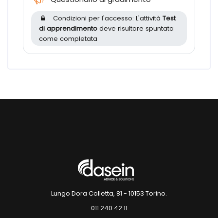
Condizioni per l'accesso: L'attività
Test
di apprendimento
deve risultare spuntata
come completata
Blocchi
Blocchi
Lungo Dora Colletta, 81 - 10153 Torino.
011 240 42 11